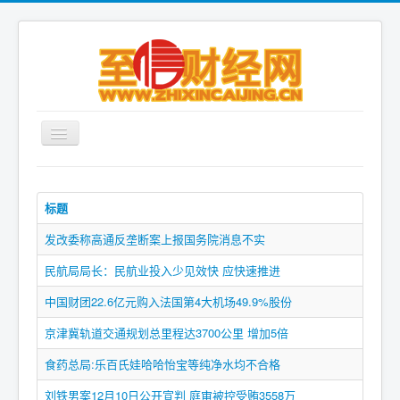
首页
标题
财经要闻
国内财经
发改委称高通反垄断案上报国务院消息不实
金融市场
民航局局长：民航业投入少见效快 应快速推进
银行理财
中国财团22.6亿元购入法国第4大机场49.9%股份
保险物流
京津冀轨道交通规划总里程达3700公里 增加5倍
商业地产
食药总局:乐百氏娃哈哈怡宝等纯净水均不合格
股票期货
刘铁男案12月10日公开宣判 庭审被控受贿3558万