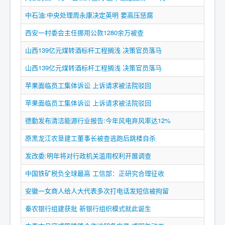
游戏
中石油:中央处理周永康决定英明 要高压惩腐
汽车家居
西安一村委会主任挪用公款1280余万被查
要闻
山西139亿元煤转酒标杆工程搁浅 决策官员落马
山西139亿元煤转酒标杆工程搁浅 决策官员落马
当前位置：
首页
财经要闻
苹果面临员工集体诉讼 上诉请求被法院驳回
苹果面临员工集体诉讼 上诉请求被法院驳回
德勤发布清洁能源行业报告:今年风电弃风率达12%
原黑龙江农垦建工董事长被查逃跑后跳楼自杀
发改委:明年将对行政机关滥用权利开展调查
中国铁矿税负全球最高 工信部：正研究合理征收
安徽一女商人给人大代表多次打电话发短信被拘留
秦农银行组建获批 新银行组织模式就此诞生