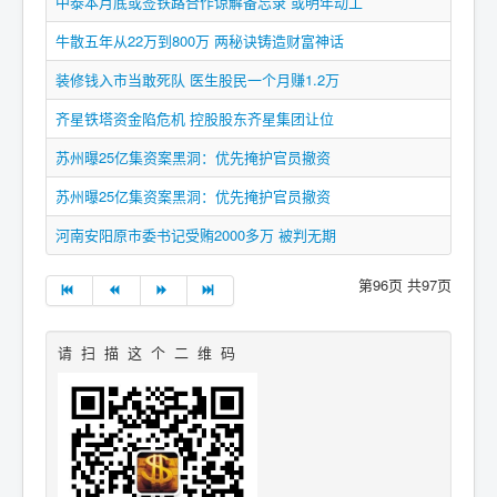
中泰本月底或签铁路合作谅解备忘录 或明年动工
牛散五年从22万到800万 两秘诀铸造财富神话
装修钱入市当敢死队 医生股民一个月赚1.2万
齐星铁塔资金陷危机 控股股东齐星集团让位
苏州曝25亿集资案黑洞：优先掩护官员撤资
苏州曝25亿集资案黑洞：优先掩护官员撤资
河南安阳原市委书记受贿2000多万 被判无期
第96页 共97页
请 扫 描 这 个 二 维 码