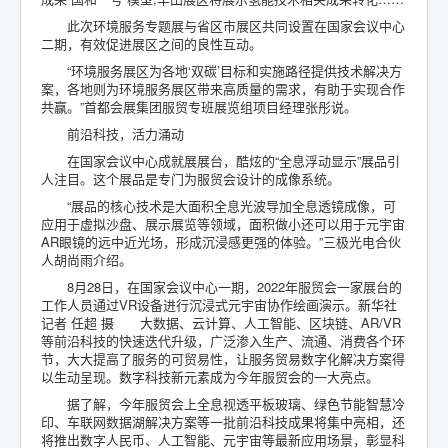
此次环境服务专题展与省区市展区共同设置在国家会议中心
二期，有效促进展区之间的良性互动。
“环境服务展区为各地‘双碳’目标和实施路径提供技术解决方
案，各地则为环境服务展区带来高质量的需求，有助于实现合作
共赢。”首都会展集团服贸专班展览组项目经理张彤说。
前沿科技，活力涌动
在国家会议中心成就展展台，酷炫的“全息浮动显示”展品引
人注目。这个展品是专门为服贸会设计的成像系统。
“展品的核心技术是大面积全息光波导加全息透镜成像，可
应用于虚拟沙盘、展示展览等领域，面积做小还可以用于元宇宙
AR眼镜的远中近光场，形成沉浸感更强的体验。”三极光电合伙
人胡尚雨介绍。
8月28日，在国家会议中心一期，2022年服贸会一家展台的
工作人员通过VR设备进行沉浸式元宇宙协作绘画演示。新华社
记者 任超 摄 大数据、云计算、人工智能、区块链、AR/VR
等前沿科技的快速迭代升级，广泛渗入生产、流通、消费各个环
节，大大提高了服务的可贸易性，让服务贸易数字化解决方案得
以生动呈现。数字科技新元素成为今年服贸会的一大亮点。
据了解，今年服贸会上全息视透平板玻璃、绿色节能智慧冷
印、车联网数据湖解决方案等一批前沿科技成果将集中亮相，还
将推出数字人民币、人工智能、元宇宙等最新应用场景，彰显科