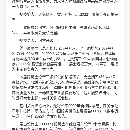
祥物衍生品的市场开发，力求使吉祥物周边衍生品成为服贸会的
一大特色和亮点。
规模扩大、聚焦绿色、突出科技……2022年服贸会亮点抢先
看
丰富的展会内容，突出的绿色主题，亮眼的前沿技术成
果……本届服贸会亮点纷呈。
规模更大，内容升级
线下展览展示总面积15.2万平方米，比上届增加2.6万平方
米;超过400家的世界500强以及国际龙头企业线下参展，整体国
际化率达到20.8%;截至8月22日，已经有71个国家和国际组织确
定在2022年服贸会综合展亮相……展会规模更大、内容更丰富成
为本届服贸会的一大亮点。
本届服贸会设置了多样化的论坛环节，大会期间将举办7场
高峰论坛、128场专题论坛和5场边会活动。高峰论坛分别围绕服
务贸易开放发展新趋势、跨国公司视角下的服务贸易便利化、电
商高质量发展、推动旅游产业加快复苏等主题开展交流研讨，同
时紧扣大会主题举办相关论坛会议。
在相关高峰论坛上，还将公布2022年新增国家电子商务示范
基地并授牌，现场发布《中国服务贸易发展报告2021》《数字贸
易发展与合作2022》等专题报告。
展出设置上，2022年服贸会在综合展外设置9个专题展，其
中环境服务专题为今年新增展出。值得注意的是，从2012年至