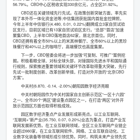
56.79%。CBD中心区税收实现330余亿元，占全区31.92%。
CBD还在关键领域先行先试。在政策创新突破方面，率先实
现了本外币一体化资金池等;中信集团获批国内首批金控牌照，
今年上半年中信银行(4.480, 0.01, 0.22%)翻牌成立3家自贸试验
区支行，目前区域已有13家自贸试验区支行。“总部”“首店”加速
聚集CBD，上半年CBD落地首店62家，居北京首位。同时，
CBD还拥有着全市50%以上的米其林餐厅、全市60%以上的黑珍
珠餐厅和40%以上的咖啡厅，高端餐饮也高度集聚。
下一步，CBD管委会将进一步加强“可复制、可推广”案例挖
掘。积极着眼全球、对标全球头部，对接国际先进水平和国际通
行规则，探索推进重要领域和关键环节改革取得重大突破，先行
先试一批制度创新、改革创新举措，打造对外开放的“北京CBD
方案”。
中关村(6.870, -0.14, -2.00%)朝阳园数字经济亮眼
中关村朝阳园作为中关村国家自主创新示范区“一区十六园”
之一、全市20个“两区”建设重点园区之一，在打造“两区”对外开
放示范园区方面也取得积极成效。
园区数字经济重点产业发展形成新亮点。以工业互联网、
“互联网+”新产业(35.750, 0.07, 0.20%)业态为重点，打造产业互
联网发展新优势。在工业互联网领域，全区工业互联网产业链企
业超过660家，在工业互联网软件、网络、工业互联自动化、工
业数字化装备等领域形成引领优势。同时，构筑未来产业领先优