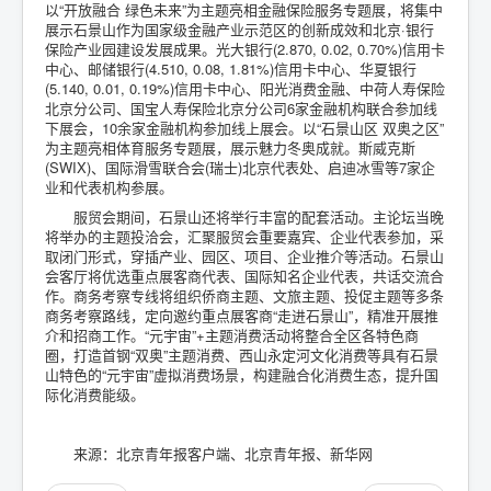
以“开放融合 绿色未来”为主题亮相金融保险服务专题展，将集中
展示石景山作为国家级金融产业示范区的创新成效和北京·银行
保险产业园建设发展成果。光大银行(2.870, 0.02, 0.70%)信用卡
中心、邮储银行(4.510, 0.08, 1.81%)信用卡中心、华夏银行
(5.140, 0.01, 0.19%)信用卡中心、阳光消费金融、中荷人寿保险
北京分公司、国宝人寿保险北京分公司6家金融机构联合参加线
下展会，10余家金融机构参加线上展会。以“石景山区 双奥之区”
为主题亮相体育服务专题展，展示魅力冬奥成就。斯威克斯
(SWIX)、国际滑雪联合会(瑞士)北京代表处、启迪冰雪等7家企
业和代表机构参展。
服贸会期间，石景山还将举行丰富的配套活动。主论坛当晚
将举办的主题投洽会，汇聚服贸会重要嘉宾、企业代表参加，采
取闭门形式，穿插产业、园区、项目、企业推介等活动。石景山
会客厅将优选重点展客商代表、国际知名企业代表，共话交流合
作。商务考察专线将组织侨商主题、文旅主题、投促主题等多条
商务考察路线，定向邀约重点展客商“走进石景山”，精准开展推
介和招商工作。“元宇宙”+主题消费活动将整合全区各特色商
圈，打造首钢“双奥”主题消费、西山永定河文化消费等具有石景
山特色的“元宇宙”虚拟消费场景，构建融合化消费生态，提升国
际化消费能级。
来源：北京青年报客户端、北京青年报、新华网