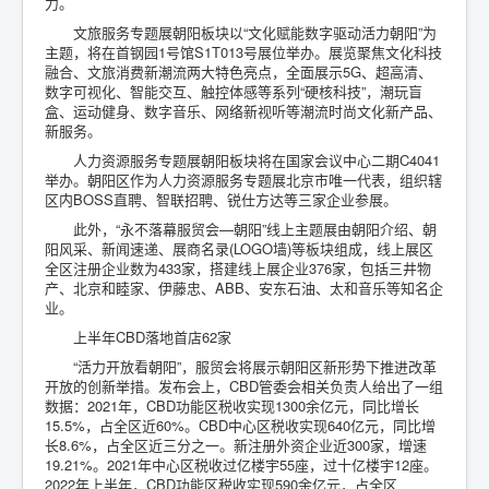
力。
文旅服务专题展朝阳板块以“文化赋能数字驱动活力朝阳”为
主题，将在首钢园1号馆S1T013号展位举办。展览聚焦文化科技
融合、文旅消费新潮流两大特色亮点，全面展示5G、超高清、
数字可视化、智能交互、触控体感等系列“硬核科技”，潮玩盲
盒、运动健身、数字音乐、网络新视听等潮流时尚文化新产品、
新服务。
人力资源服务专题展朝阳板块将在国家会议中心二期C4041
举办。朝阳区作为人力资源服务专题展北京市唯一代表，组织辖
区内BOSS直聘、智联招聘、锐仕方达等三家企业参展。
此外，“永不落幕服贸会—朝阳”线上主题展由朝阳介绍、朝
阳风采、新闻速递、展商名录(LOGO墙)等板块组成，线上展区
全区注册企业数为433家，搭建线上展企业376家，包括三井物
产、北京和睦家、伊藤忠、ABB、安东石油、太和音乐等知名企
业。
上半年CBD落地首店62家
“活力开放看朝阳”，服贸会将展示朝阳区新形势下推进改革
开放的创新举措。发布会上，CBD管委会相关负责人给出了一组
数据：2021年，CBD功能区税收实现1300余亿元，同比增长
15.5%，占全区近60%。CBD中心区税收实现640亿元，同比增
长8.6%，占全区近三分之一。新注册外资企业近300家，增速
19.21%。2021年中心区税收过亿楼宇55座，过十亿楼宇12座。
2022年上半年，CBD功能区税收实现590余亿元，占全区