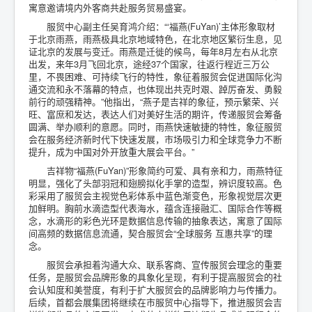
寓意邀请境内外客商共赴服务贸易盛宴。
游戏
服贸中心副主任吴育鸿介绍：“‘福燕(FuYan)’主体形象取材
于北京雨燕，雨燕极具北京地域特色，在北京地区繁衍生息，见
汽车家居
证北京的发展与变迁。雨燕是迁徙的候鸟，每年8月左右从北京
要闻
出发，来年3月飞回北京，途经37个国家，往返行程近三万公
里，不畏困难、可持续飞行的特性，象征着服贸会促进国际化沟
通交流和永不落幕的特点，也体现出共克时艰、踔厉奋发、勇毅
当前位置：
首页
财经要闻
前行的顽强精神。”他指出，“燕子是吉祥的象征，预示繁荣、兴
2022年中国国际服务贸易交易会今天开幕
旺、富庶和发达，表达人们对美好生活的期许，传递服贸会筹备
圆满、举办顺利的意愿。同时，雨燕快速敏捷的特性，象征服贸
会在服务经济新时代下快速发展，市场吸引力和全球竞争力不断
提升，成为中国对外开放重大展会平台。”
吉祥物“福燕(FuYan)”形象简约可爱、具有亲和力，雨燕特征
明显，强化了头部羽冠和翅膀拟化手掌的造型，辨识度较高。色
彩采用了服贸会主视觉色彩体系中蓝色渐变色，形象视觉层次更
加鲜明。胸前水滴造型代表海水，蕴含连接融汇、国际合作等概
念，水滴形的彩色光环是数据信息传输的抽象表达，寓意了国际
间高频的数据信息流通，契合服贸会“全球服务 互惠共享”的理
念。
服贸会承担着沟通大众、联系客商、宣传服贸会理念的重要
任务，是服贸会品牌形象的具象化呈现，有利于提高服贸会的社
会认知度和美誉度，有利于扩大服贸会的品牌影响力与传播力。
后续，首都会展集团将继续在市服贸中心指导下，推进服贸会吉