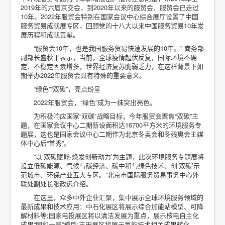
2019年的六届京交会，到2020年以来的服贸会，服贸会已走过
10年。2022年服贸会特别在国家会议中心综合展厅设置了中国
服务贸易成就展专区，回顾党的十八大以来中国服务贸易10年发
展历程和成就贡献。
“服贸会10年，也是我国服务贸易快速发展的10年。” 商务部
副部长盛秋平表示，当前，全球疫情起伏反复，国际环境不确
定、不稳定因素增多，世界经济复苏脆弱乏力，在这样背景下如
期举办2022年服贸会具有特殊的重要意义。
“绿色”“双碳”，亮点纷呈
2022年服贸会，“绿色”成为一抹突出亮色。
为积极响应国家“双碳”战略目标，今年服贸会聚焦“双碳”主
题，在国家会议中心二期新设面积达16700平方米的环境服务专
题展，这也是国家会议中心二期作为北京冬奥会和冬残奥会主媒
体中心后“首秀”。
“以‘双碳赋能·焕发创新动力’为主题，此次环境服务专题展将
设立低碳能源、气候与碳经济、碳中和与绿色技术、创‘双碳’示
范城市、环保产业五大专区。”北京市国际服务贸易事务中心外
联处副处长张政远介绍。
在这里，众多中外企业汇聚，集中展示全球环境服务领域的
最新成果和技术应用：中石化展区将展示综合加能站模型、可降
解材料等;国家电投展区将以清洁发展为重点，展示核电自主化
成果“国和一号”模型;丰田展区将展示氢能技术相关成果转化……