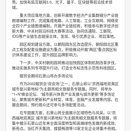
势。加快布局互联网3.0、光子、量子、区块链等前沿技术领
域。
重大项目落地方面，创新开展数字经济产业集群细分产业链
图谱编制工作，完成集成电路、人工智能、工业互联网、网络安
全四个产业链图谱编制。开展产业链招商，积极参与数字经济创
新大赛、中关村前沿科技大赛等活动，协同信通院、工联院、
IDG等产业链生态链接主体，发现、吸引优质企业、项目落地。
园区规划建设方面，以朝阳园东区改造提升、朝阳园北区重
点工程及配套设施建设为重点，积极推动开展“两区”重点园区标
识体系建设工作，提升园区品牌影响力。
下一步，中关村朝阳园将推动加快园区体制机制改革步伐，
推动实施系列专项提升行动，打造全市标志性示范性科技园区。
服贸会期间石景山将办多场论坛
作为2022服贸会“双会场”之一，石景山将以“京西福地双奥区
城市复兴新地标”为主题亮相文旅服务专题展。同时，将举办
“1+N”峰会论坛、“城市新兴体育产业发展与城市更新”等多场论
坛，聚焦城市更新和产业转型，体育、金融产业发展等内容。在
展会期间，预约观众还可参与多场配套活动。
在专题展方面，石景山将全面展示区域特色与风采。以“京
西福地双奥区 城市复兴新地标”为主题亮相文旅服务专题展，将
集中展示石景山近年来全面深度转型和高端绿色发展的新成效、
新亮点。当红齐天集团、搜狐畅游等12家文化企业将集中亮相。