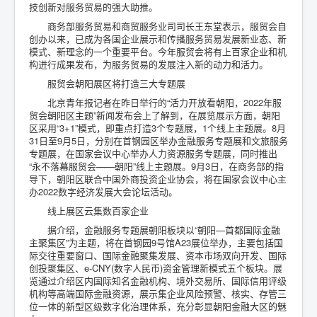
技创新对服务贸易的强大助推。
商务部服务贸易和商贸服务业司司长王东堂表示，服贸会自
创办以来，已成为各国企业展示和传播服务贸易发展新业态、新
模式、新理念的一个重要平台。今年服贸会将有上百家企业和机
构进行成果发布，为服务贸易的发展注入新的动力和活力。
服贸会朝阳展区将打造三大专题展
北京青年报记者在昨日举行的“活力开放看朝阳，2022年服
贸会朝阳区主题”新闻发布会上了解到，在展览展示方面，朝阳
区采用“3+1”模式，即重点打造3个专题展，1个线上主题展。8月
31日至9月5日，分别在首钢园区举办金融服务专题展和文旅服务
专题展，在国家会议中心举办人力资源服务专题展，同时推出
“永不落幕服贸会——朝阳”线上主题展。9月3日，在商务部的指
导下，朝阳区联合中国外商投资企业协会，将在国家会议中心主
办2022数字经济发展大会论坛活动。
线上展区云集数百家企业
据介绍，金融服务专题展朝阳板块以“朝阳—首都国际金融
主聚集区”为主题，将在首钢园9号馆A23展位举办，主要包括国
际交往重要窗口、国际金融聚集发展、资本市场双向开发、国际
创投聚集区、e-CNY(数字人民币)资金管理新模式五个板块。展
览通过介绍区内国际知名金融机构、境外交易所、国际信用评级
机构等高端国际金融资源，展示集企业风险预警、核实、存管三
位一体的新型区级数字化治理体系，充分彰显朝阳金融大区的魅