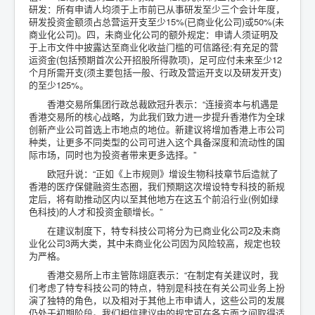
研发：所有申请人均须于上市前已从事研发至少三个会计年度，
研发投资金额须占总营运开支至少15%(已商业化公司)或50%(未
商业化公司)。四，未商业化公司的额外规定：申请人须证明及
于上市文件中披露达至商业化收益门槛的可信路径;有充足的营
运资金(包括预期首次公开招股所得款项)，足可应付未来至少12
个月所需开支(须主要包括一般、行政及营运开支以及研发开支)
的至少125%。
香港交易所集团行政总裁欧冠升表示：“连接资本与机遇是
香港交易所的核心战略，为此我们致力进一步提升香港作为全球
创新产业公司首选上市地点的地位。新建议将增加香港上市公司
种类，让更多不同类型的公司可进入这个具备深度和流动性的国
际市场，同时也为投资者带来更多选择。”
欧冠升说：“正如《上市规则》增设生物科技章节后造就了
香港的医疗保健融资生态圈，我们预期这次增设特专科技的新规
定后，将有助推动区内以至其他地方在这五个前沿行业(例如绿
色科技)的人才和投资金额增长。”
在建议制度下，特专科技公司将分为已商业化公司2及未商
业化公司3两大类，其中未商业化公司因为风险较高，规定也较
为严格。
香港交易所上市主管陈翊庭表示：“在制定有关建议时，我
们考虑了特专科技公司的特点，特别是科技在有关公司业务上扮
演了独特的角色，以及相对于其他上市申请人，这些公司的发展
仍处于初期阶段。我们相信建议中的规定可在各方面之间取得适