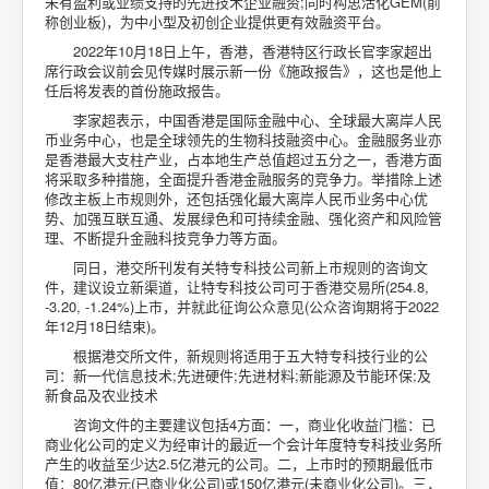
未有盈利或业绩支持的先进技术企业融资;同时构思活化GEM(前
称创业板)，为中小型及初创企业提供更有效融资平台。
游戏
2022年10月18日上午，香港，香港特区行政长官李家超出
汽车家居
席行政会议前会见传媒时展示新一份《施政报告》，这也是他上
任后将发表的首份施政报告。
要闻
李家超表示，中国香港是国际金融中心、全球最大离岸人民
币业务中心，也是全球领先的生物科技融资中心。金融服务业亦
当前位置：
首页
财经要闻
是香港最大支柱产业，占本地生产总值超过五分之一，香港方面
港交所拟降低五类科技公司上市门槛：涉新信息技术、先
将采取多种措施，全面提升香港金融服务的竞争力。举措除上述
进硬件
修改主板上市规则外，还包括强化最大离岸人民币业务中心优
势、加强互联互通、发展绿色和可持续金融、强化资产和风险管
理、不断提升金融科技竞争力等方面。
同日，港交所刊发有关特专科技公司新上市规则的咨询文
件，建议设立新渠道，让特专科技公司可于香港交易所(254.8,
-3.20, -1.24%)上市，并就此征询公众意见(公众咨询期将于2022
年12月18日结束)。
根据港交所文件，新规则将适用于五大特专科技行业的公
司：新一代信息技术;先进硬件;先进材料;新能源及节能环保;及
新食品及农业技术
咨询文件的主要建议包括4方面：一，商业化收益门槛：已
商业化公司的定义为经审计的最近一个会计年度特专科技业务所
产生的收益至少达2.5亿港元的公司。二，上市时的预期最低市
值：80亿港元(已商业化公司)或150亿港元(未商业化公司)。三，